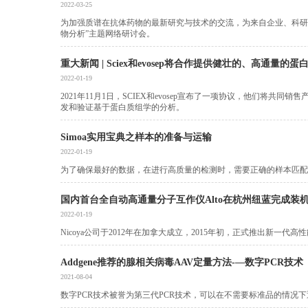
2022-03-25
为加强质谱在抗体药物的最新研究与技术的交流，为来自企业、科研院所、高
物分析”主题网络研讨会。
重大新闻 | Sciex和evosep将合作提供健壮的、高通量的
2022-01-19
2021年11月1日，SCIEX和evosep宣布了一项协议，他们将共同销
发和验证基于蛋白质组学的分析。
Simoa实用宝典之样本的准备与运输
2022-01-19
为了确保最好的数据，在进行高质量的检测时，需要正确的样本匹配。
国内首台全自动高通量分子互作仪Alto在杭州纽蓝完成装
2022-01-19
​Nicoya公司于2012年在加拿大成立，2015年初，正式推出新
Addgene推荐的腺相关病毒AAV定量方法-—数字PCR技术
2021-08-04
数字PCR技术被誉为第三代PCR技术，可以在不需要标准品的情