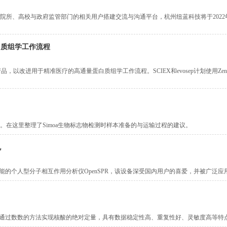
校与政府监管部门的相关用户搭建交流与沟通平台，杭州纽蓝科技将于2022年4月1日(周
蛋白质组学工作流程
售产品，以改进用于精准医疗的高通量蛋白质组学工作流程。SCIEX和evosep计划使用Zeno
在这里整理了Simoa生物标志物检测时样本准备的与运输过程的建议。
机
一代高性能的个人型分子相互作用分析仪OpenSPR，该设备深受国内用户的喜爱，并被广
况下通过数数的方法实现核酸的绝对定量，具有数据稳定性高、重复性好、灵敏度高等特